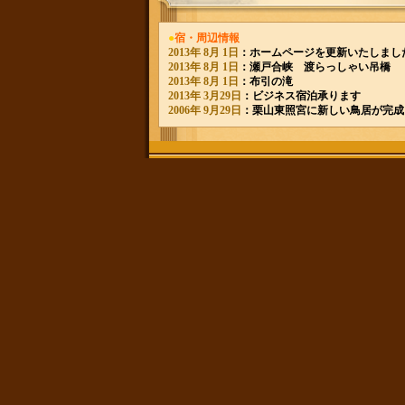
●
宿・周辺情報
2013年 8月 1日
：
ホームページを更新いたしまし
2013年 8月 1日
：
瀬戸合峡 渡らっしゃい吊橋
2013年 8月 1日
：
布引の滝
2013年 3月29日
：
ビジネス宿泊承ります
2006年 9月29日
：
栗山東照宮に新しい鳥居が完成